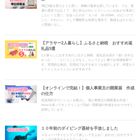
簿記3級を受けようと思い、相棒の電卓を探しています。でも、普
通の電卓ではなくて、見た目もかわいくテンションがあがる電卓に
したい！と思い、出会ったのが「カシオ JS-20WK」のピンクで
した。かわいい、そして機能性も抜群な電卓で、勉強もはかどるこ
と間違いなし。
【アラサー2人暮らし】ふるさと納税 おすすめ返
お金のこと
礼品5選
2人暮らしにおすすめのふるさと納税 返礼品を紹介！使いきれな
かった・・・ということがなく、ちょうどよい量でお得感抜群で
す。実用的な食品、日用品でおすすめ５つを紹介します。何度もリ
ピートしちゃうくらいおすすめです。
【オンラインで完結！】個人事業主の開業届 作成
お金のこと
の仕方
投資用区分マンションを購入し、個人事業主の開業届を作成！
freeeを使ってオンライン上で完結！開業届の作成をわかりやすく
説明しています。
１０年前のダイビング器材を手放しました
お金のこと
スキューバダイビングって楽しいですよね！ あれやこれやでダイ
ビングの道具をそろえていました。 ...