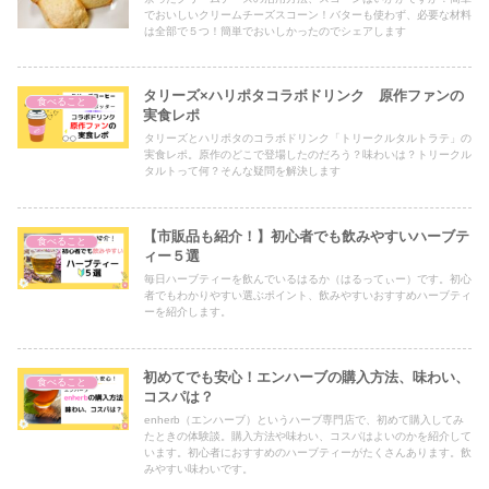
でおいしいクリームチーズスコーン！バターも使わず、必要な材料
は全部で５つ！簡単でおいしかったのでシェアします
タリーズ×ハリポタコラボドリンク 原作ファンの
食べること
実食レポ
タリーズとハリポタのコラボドリンク「トリークルタルトラテ」の
実食レポ。原作のどこで登場したのだろう？味わいは？トリークル
タルトって何？そんな疑問を解決します
【市販品も紹介！】初心者でも飲みやすいハーブテ
食べること
ィー５選
毎日ハーブティーを飲んでいるはるか（はるってぃー）です。初心
者でもわかりやすい選ぶポイント、飲みやすいおすすめハーブティ
ーを紹介します。
初めてでも安心！エンハーブの購入方法、味わい、
食べること
コスパは？
enherb（エンハーブ）というハーブ専門店で、初めて購入してみ
たときの体験談。購入方法や味わい、コスパはよいのかを紹介して
います。初心者におすすめのハーブティーがたくさんあります。飲
みやすい味わいです。