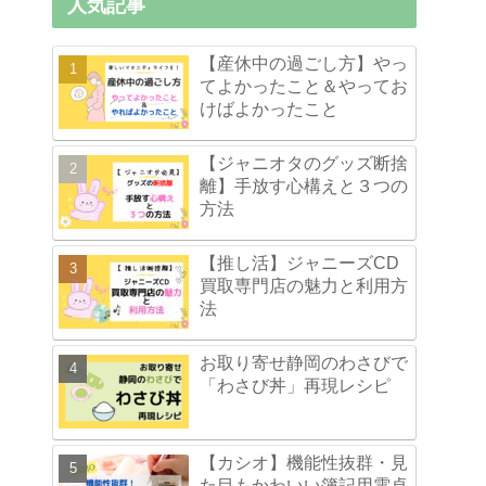
人気記事
【産休中の過ごし方】やっ
てよかったこと＆やってお
けばよかったこと
【ジャニオタのグッズ断捨
離】手放す心構えと３つの
方法
【推し活】ジャニーズCD
買取専門店の魅力と利用方
法
お取り寄せ静岡のわさびで
「わさび丼」再現レシピ
【カシオ】機能性抜群・見
た目もかわいい簿記用電卓